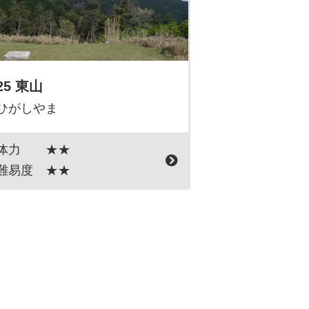
25 東山
ひがしやま
体力
★★
難易度
★★