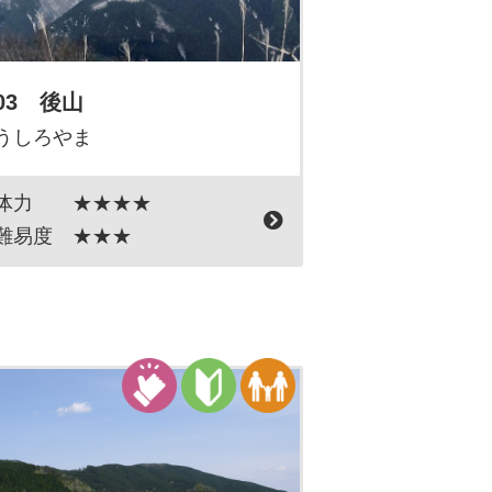
03 後山
うしろやま
体力
★★★★
難易度
★★★