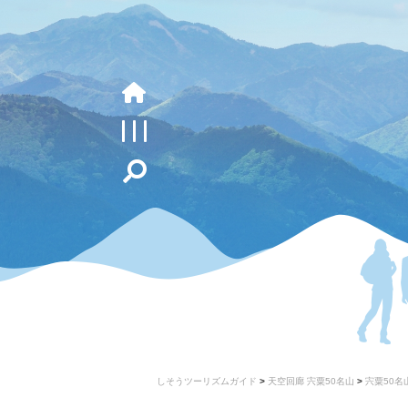
しそうツーリズムガイド
>
天空回廊 宍粟50名山
>
宍粟50名