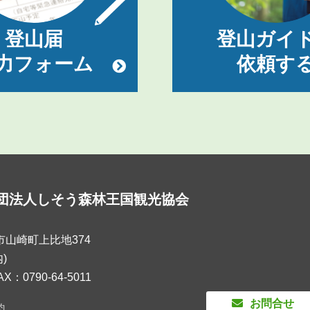
登山届
登山ガイ
力フォーム
依頼す
団法人しそう森林王国観光協会
粟市山崎町上比地374
)
AX：0790-64-5011
お問合せ
約