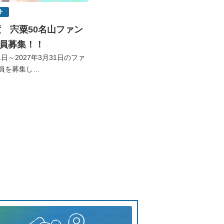
ト
年度 宍粟50名山ファン
員募集！！
月1日～2027年3月31日のファ
員を募集し…