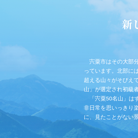
新
宍粟市はその大部分を山地が占めており「森とともに生きるまち宍粟」がキャッチフレーズにな
っています。北部には
超える山々がそびえて
山」が選定され初級
「宍粟50名山」はすべて違った表情で登山者たちを魅了し続け、そしてあなたを待っています。
非日常を思いっきり
に、見たことがない