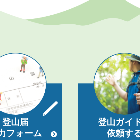
登山届
登山ガイ
力フォーム
依頼す