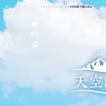
しそうツーリズムガイド
>
天空回廊 宍粟50名山