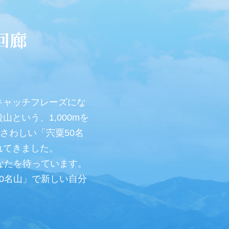
回廊
という、1,000mを
さわしい「宍粟50名
れてきました。
0名山」で新しい自分