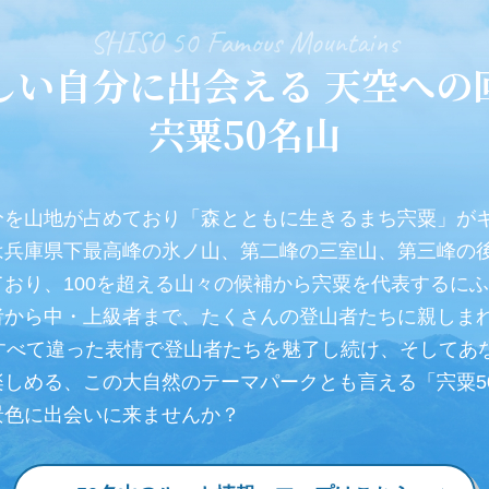
SHISO 50 Famous Mountains
しい自分に出会える
天空への
宍粟50名山
兵庫県下最高峰の氷ノ山、第二峰の三室山、第三峰の後山
おり、100を超える山々の候補から宍粟を代表するにふ
者から中・上級者まで、たくさんの登山者たちに親しま
楽しめる、この大自然のテーマパークとも言える「宍粟5
景色に出会いに来ませんか？