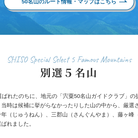
50名山のルート情報・
マップはこちら
SHISO Special Select
5 Famous Mountains
別選５名山
ばれたのちに、地元の「宍粟50名山ガイドクラブ」の
、当時は候補に挙がらなかったりした山の中から、厳選
十年（じゅうねん）、三郡山（さんぐんやま）、藤ヶ峰
選ばれました。