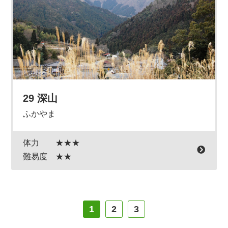
29 深山
ふかやま
体力
★★★
難易度
★★
1
2
3