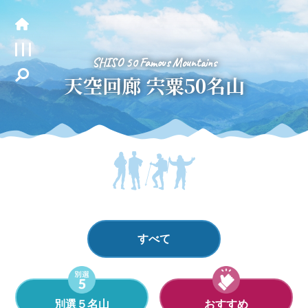
SHISO 50 Famous Mountains
天空回廊 宍粟50名山
すべて
別選５名山
おすすめ