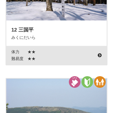
12 三国平
みくにだいら
体力
★★
難易度
★★