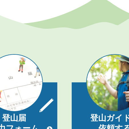
登山届
登山ガイ
力フォーム
依頼す