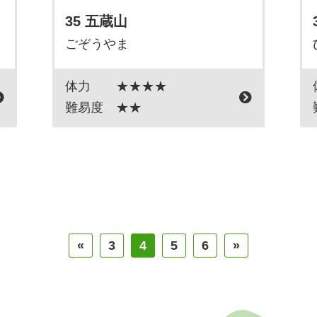
35 五蔵山
ごぞうやま
体力
★★★★
難易度
★★
«
3
4
5
6
»