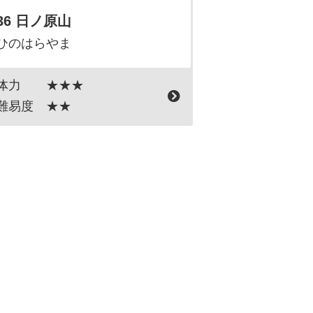
36 日ノ原山
ひのはらやま
体力
★★★
難易度
★★