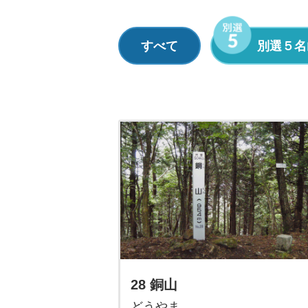
すべて
別選５名
28 銅山
どうやま