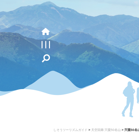
しそうツーリズムガイド
>
天空回廊 宍粟50名山
>
宍粟50名