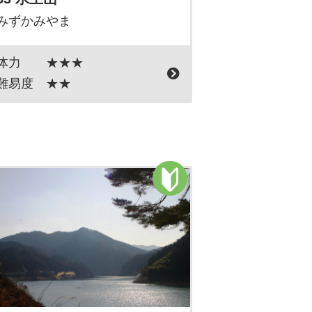
みずかみやま
体力
★★★
難易度
★★