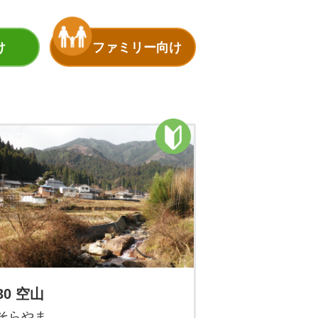
け
ファミリー向け
30 空山
そらやま