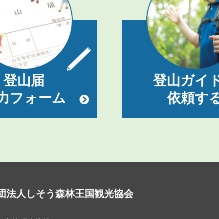
登山届
登山ガイ
力フォーム
依頼す
団法人しそう森林王国観光協会