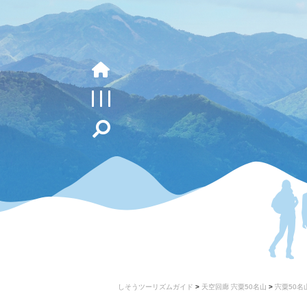
しそうツーリズムガイド
>
天空回廊 宍粟50名山
>
宍粟50名