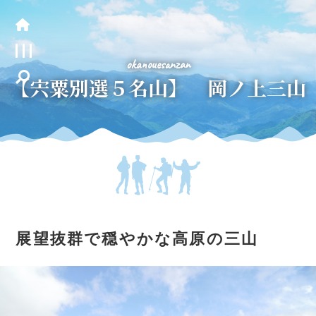
okanouesanzan
【宍粟別選５名山】 岡ノ上三山
展望抜群で穏やかな高原の三山