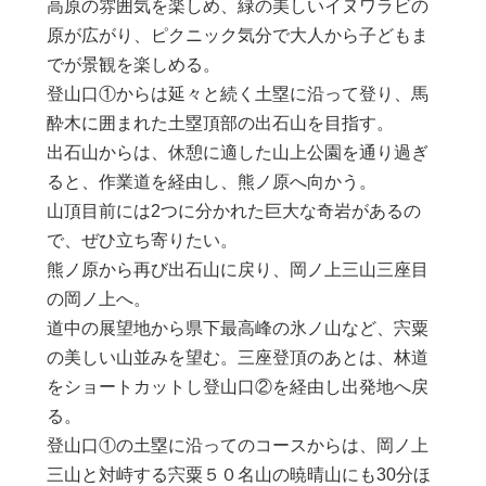
高原の雰囲気を楽しめ、緑の美しいイヌワラビの
原が広がり、ピクニック気分で大人から子どもま
でが景観を楽しめる。
登山口①からは延々と続く土塁に沿って登り、馬
酔木に囲まれた土塁頂部の出石山を目指す。
出石山からは、休憩に適した山上公園を通り過ぎ
ると、作業道を経由し、熊ノ原へ向かう。
山頂目前には2つに分かれた巨大な奇岩があるの
で、ぜひ立ち寄りたい。
熊ノ原から再び出石山に戻り、岡ノ上三山三座目
の岡ノ上へ。
道中の展望地から県下最高峰の氷ノ山など、宍粟
の美しい山並みを望む。三座登頂のあとは、林道
をショートカットし登山口②を経由し出発地へ戻
る。
登山口①の土塁に沿ってのコースからは、岡ノ上
三山と対峙する宍粟５０名山の暁晴山にも30分ほ