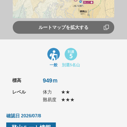
ルートマップを拡大する
一般
別選5名山
949ｍ
標高
レベル
体力
★★
難易度
★★★
確認日 2026/07/8