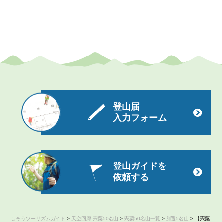
登山届
入力フォーム
登山ガイドを
依頼する
しそうツーリズムガイド
>
天空回廊 宍粟50名山
>
宍粟50名山一覧
>
別選5名山
>
【宍粟