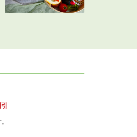
割引
す。