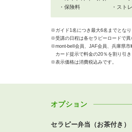
・保険料
・スト
※
ガイド1名につき最大6名までとな
※
受講の日程は各セラピーロードで異
※
mont-bell会員、JAF会員、兵
カード提示で料金の20％を割り引
※
表示価格は消費税込みです。
オプション
セラピー弁当（お茶付き）