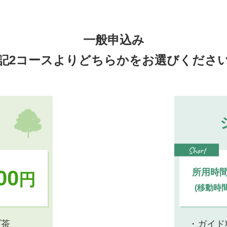
一般申込み
記2コースより
どちらかをお選びくださ
Short
00
所用時間
円
(移動時
ブ茶
・ガイド