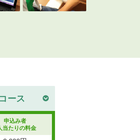
コース
申込み者
人当たり
の料金