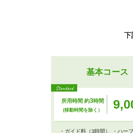
下
基本コース
Standard
3
9,0
所用時間 約
時間
(移動時間を除く）
・ガイド料（3時間）
・ハー