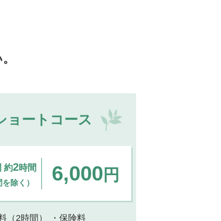
い。
ショートコース
2
6,000
 約
時間
円
間を除く）
料（2時間）
・保険料