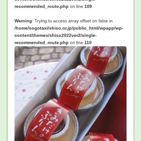
recommended_route.php
on line
109
Warning
: Trying to access array offset on false in
/home/sogotaxi/shiso.or.jp/public_html/wpapp/wp-
content/themes/shiso2022ver2/single-
recommended_route.php
on line
110