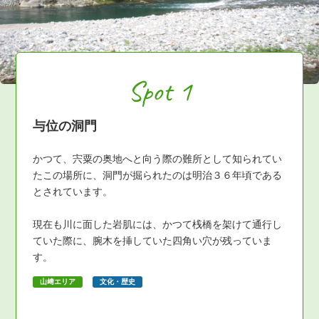
Spot 1
与位の洞門
かつて、宍粟の奥地へと向う際の難所として知られてい
たこの場所に、洞門が掘られたのは明治３６年頃である
とされています。
現在も川に面した岩肌には、かつて桟橋を架けて通行し
ていた際に、腕木を挿していた四角い穴が残っていま
す。
山﨑エリア
文化・歴史