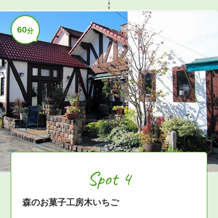
60
分
Spot 4
森のお菓子工房木いちご