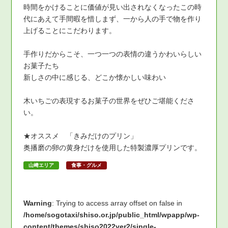
時間をかけることに価値が見い出されなくなったこの時
代にあえて手間暇を惜しまず、一から人の手で物を作り
上げることにこだわります。
手作りだからこそ、一つ一つの表情の違うかわいらしい
お菓子たち
新しさの中に感じる、どこか懐かしい味わい
木いちごの表現するお菓子の世界をぜひご堪能くださ
い。
★オススメ 「きみだけのプリン」
奥播磨の卵の黄身だけを使用した特製濃厚プリンです。
山﨑エリア
食事・グルメ
Warning
: Trying to access array offset on false in
/home/sogotaxi/shiso.or.jp/public_html/wpapp/wp-
content/themes/shiso2022ver2/single-