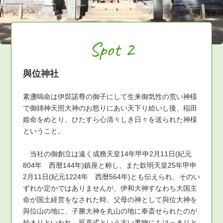
Spot 2
與位神社
素盞嗚命は伊弉諾尊の御子にして生来御気性の荒い神様
で御姉神天照大神のお怒りにあい天下り給いし後、稲田
姫命をめとり、ひたすら心清々しき日々を送られた神様
ということ。
当社の御創立は遠く成務天皇14年甲申2月11日(紀元
804年 西暦144年)鎮座と称し、また欽明天皇25年甲申
2月11日(紀元1224年 西暦564年)とも伝えられ、そのい
ずれか定かではありませんが、伊和大神すなわち大国主
命が国土経営をなされた時、父母の神として與位大神を
與位山の地に、子勝大神を丸山の地に奉斎せられたのが
始まりといわれ、延喜式という古い書物にもはっきりと