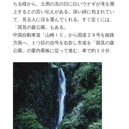
ちる様から、土用の丑の日に白いウナギが滝を溯
上するとの言い伝えがある。深い緑に包まれてい
て、見る人に涼を運んでくれる。すぐ近くには、
「国見の森公園」もある。
中国自動車道「山崎ＩＣ」から国道２９号を姫路
方面へ、１つ目の信号を右折し市道を「国見の森
公園」の案内看板に従って進む、車で約１０分