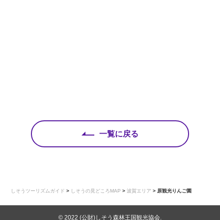
一覧に戻る
しそうツーリズムガイド
>
しそうの見どころMAP
>
波賀エリア
>
原観光りんご園
© 2022 (公財)しそう森林王国観光協会.