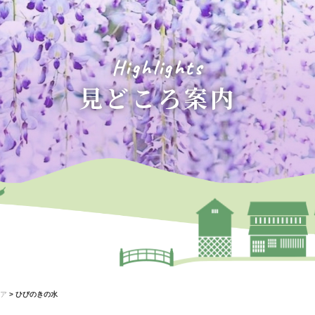
Highlights
見どころ案内
ア
>
ひびのきの水