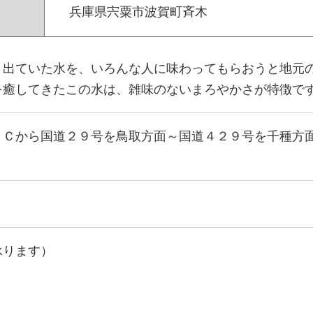
兵庫県宍粟市波賀町斉木
き出ていた水を、いろんな人に味わってもらおうと地元
を癒してきたこの水は、雑味のないまろやかさが特徴で
ＩＣから国道２９号を鳥取方面～国道４２９号を千種方
承ります）