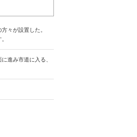
の方々が設置した。
す。
面に進み市道に入る、