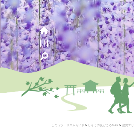
しそうツーリズムガイド
>
しそうの見どころMAP
>
波賀エリ