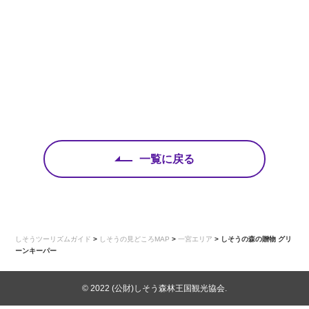
一覧に戻る
しそうツーリズムガイド
>
しそうの見どころMAP
>
一宮エリア
>
しそうの森の贈物 グリ
ーンキーパー
© 2022 (公財)しそう森林王国観光協会.